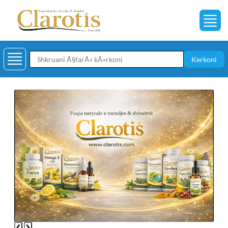
Kerkoni
❮
❯