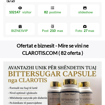
102147
vizitor
82
postime
slideshow
BIZNESVIP
Post
210
max
Foto
27
max
Ofertat e biznesit - Mire se vini ne
CLAROTIS.COM ( 82 oferta )