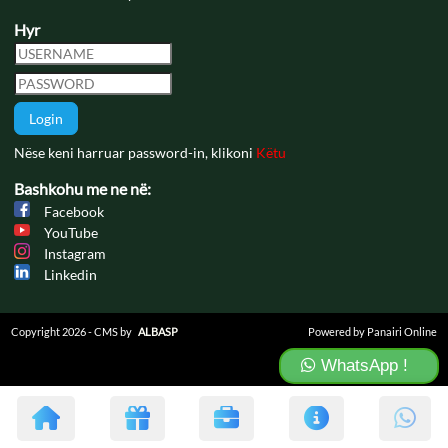
Hyr
Login
Nëse keni harruar password-in, klikoni
Këtu
Bashkohu me ne në:
Facebook
YouTube
Instagram
Linkedin
Copyright 2026 - CMS by
ALBASP
Powered by Panairi Online
WhatsApp !