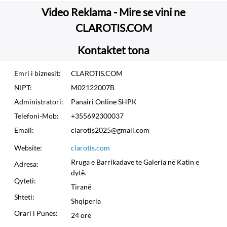
Video Reklama - Mire se vini ne
CLAROTIS.COM
Kontaktet tona
Emri i biznesit:
CLAROTIS.COM
NIPT:
M02122007B
Administratori:
Panairi Online SHPK
Telefoni-Mob:
+355692300037
Email:
clarotis2025@gmail.com
Website:
clarotis.com
Rruga e Barrikadave te Galeria në Katin e
Adresa:
dytë.
Qyteti:
Tiranë
Shteti:
Shqiperia
Orari i Punës:
24 ore