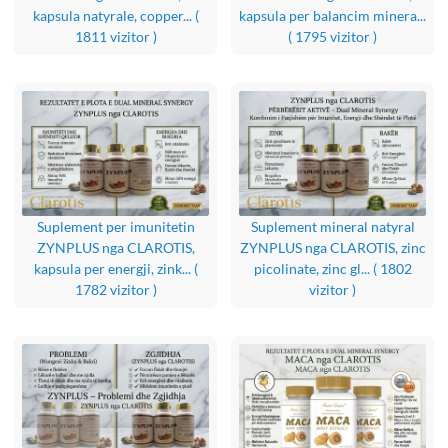
kapsula natyrale, copper...
(
kapsula per balancim minera...
1811 vizitor )
( 1795 vizitor )
Suplement per imunitetin
Suplement mineral natyral
ZYNPLUS nga CLAROTIS,
ZYNPLUS nga CLAROTIS, zinc
kapsula per energji, zink...
(
picolinate, zinc gl...
( 1802
1782 vizitor )
vizitor )