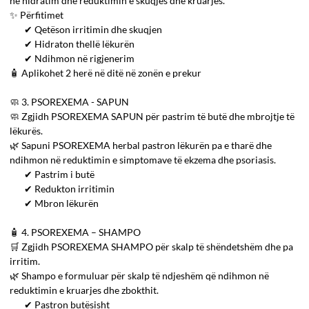
në hidratim dhe reduktimin e skuqjes dhe kruarjes.
✨ Përfitimet
✔ Qetëson irritimin dhe skuqjen
✔ Hidraton thellë lëkurën
✔ Ndihmon në rigjenerim
🧴 Aplikohet 2 herë në ditë në zonën e prekur
🧼 3. PSOREXEMA - SAPUN
🧼 Zgjidh PSOREXEMA SAPUN për pastrim të butë dhe mbrojtje të
lëkurës.
🌿 Sapuni PSOREXEMA herbal pastron lëkurën pa e tharë dhe
ndihmon në reduktimin e simptomave të ekzema dhe psoriasis.
✔ Pastrim i butë
✔ Redukton irritimin
✔ Mbron lëkurën
🧴 4. PSOREXEMA – SHAMPO
🛒 Zgjidh PSOREXEMA SHAMPO për skalp të shëndetshëm dhe pa
irritim.
🌿 Shampo e formuluar për skalp të ndjeshëm që ndihmon në
reduktimin e kruarjes dhe zbokthit.
✔ Pastron butësisht