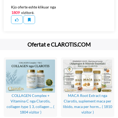
Kjo oferte eshte klikuar nga
1809
vizitorë.
Ofertat e CLAROTIS.COM
COLLAGEN Complex +
MACA Root Extract nga
Vitamina C nga Clarotis,
Clarotis, suplement maca per
collagen type 1 3, collagen ...
(
libido, maca per horm...
( 1810
1804 vizitor )
vizitor )