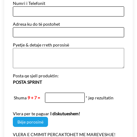
Numri i Telefonit
Adresa ku do të postohet
Pyetje & detaje rreth porosisë
Posta qe sjell produktin:
POSTA SPRINT
Shuma
9 + 7 =
* jep rezultatin
Vlera per te paguar
I diskutueshem!
Bëje porosinë
VLERA E CMIMIT PERCAKTOHET ME MAREVESHJE!