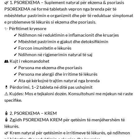
🌿 1. PSOREXEMA – Suplement natyral për ekzema & psoriasis
PSOREXEMA në formë tabletash vepron nga brenda për të
mbështetur pastrimin e organizmit dhe për të reduktuar simptomat
e problemeve të lëkurës si ekzema dhe psoriasis.
✨ Përfitimet kryesore
✔ Ndihmon në reduktimin e inflamacionit dhe kruarjes
✔ Mbështet pastrimin e gjakut dhe detoksifikimin
✔ Forcon imunitetin e lëkurës
✔ Ndihmon në rigjenerimin natyral të saj
👥 Kujt i rekomandohet
✔ Persona me ekzema dhe psoriasis
✔ Persona me alergji dhe irritime të lëkurës
✔ Ata që kërkojnë trajtim natyral nga brenda
💊 Përdorimi, 1–2 tableta në ditë pas ushqimit
⚠️ Kujdes: Mos e tejkaloni dozën. Konsultohuni me mjekun në raste
specifike.
🧴 2. PSOREXEMA – KREM
🧴 Zgjidh PSOREXEMA KREM për qetësim të menjëhershëm të
lëkurës.
🌿 Krem natyral për qetësimin e irritimeve të lëkurës, që ndihmon