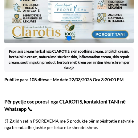
Psoriasis cream herbal nga CLAROTIS, skin soothing cream, anti itch cream,
herbal skin cream, natural moisturizer skin, inflammation cream, skin repair
cream, soothing skin product, herbal relief, krem per irritim lekure, krem per
skuqje
Publike para
108 diteve
- Me date 22/03/2026 Ora 3:20:00 PM
Për pyetje ose porosi nga CLAROTIS, kontaktoni TANI në
Whatsapp 📞
🛒 Zgjidh setin PSOREXEMA me 5 produkte për mbështetje natyrale
nga brenda dhe jashtë për lëkurë të shëndetshme.