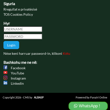
Siguria
Rregullat e privatësisë
TOS Cookies Policy
Hyr
Login
Nëse keni harruar password-in, klikoni
Këtu
Bashkohu me ne në:
Facebook
YouTube
Instagram
Linkedin
Copyright 2026 - CMS by
ALBASP
Powered by Panairi Online
WhatsApp !