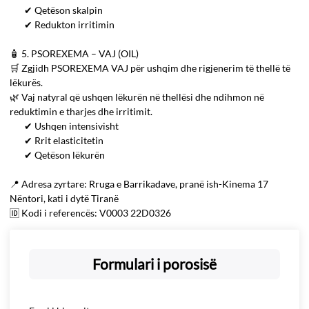
✔ Qetëson skalpin
✔ Redukton irritimin
🧴 5. PSOREXEMA – VAJ (OIL)
🛒 Zgjidh PSOREXEMA VAJ për ushqim dhe rigjenerim të thellë të
lëkurës.
🌿 Vaj natyral që ushqen lëkurën në thellësi dhe ndihmon në
reduktimin e tharjes dhe irritimit.
✔ Ushqen intensivisht
✔ Rrit elasticitetin
✔ Qetëson lëkurën
📍 Adresa zyrtare: Rruga e Barrikadave, pranë ish-Kinema 17
Nëntori, kati i dytë Tiranë
🆔 Kodi i referencës: V0003 22D0326
Formulari i porosisë