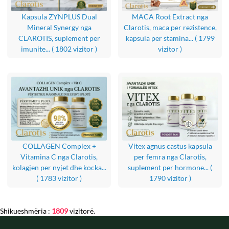
Kapsula ZYNPLUS Dual
MACA Root Extract nga
Mineral Synergy nga
Clarotis, maca per rezistence,
CLAROTIS, suplement per
kapsula per stamina...
( 1799
imunite...
( 1802 vizitor )
vizitor )
COLLAGEN Complex +
Vitex agnus castus kapsula
Vitamina C nga Clarotis,
per femra nga Clarotis,
kolagjen per nyjet dhe kocka...
suplement per hormone...
(
( 1783 vizitor )
1790 vizitor )
Shikueshmëria :
1809
vizitorë.