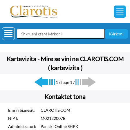
Kërkoni
Kartevizita - Mire se vini ne CLAROTIS.COM
( kartevizita )
1 / faqe 1 /
Kontaktet tona
Emri i biznesit:
CLAROTIS.COM
NIPT:
M02122007B
Administratori:
Panairi Online SHPK