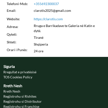
Telefoni-Mob:
+355692300037
Email:
clarotis2025@gmail.com
Website:
https://clarotis.com
Rruga e Barrikadave te Galeria në Katin e
Adresa:
dytë.
Qyteti:
Tiranë
Shteti:
Shqiperia
Orari i Punës:
24 ore
Siguria
Rregullat e privatësisë
TOS Cookies Policy
Rreth Nesh
Rreth Nesh
Regjistrohu si Rishites
Regjistrohu si Distributor
Regjistrohu si Franchise