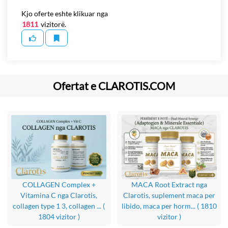
Kjo oferte eshte klikuar nga
1811
vizitorë.
Ofertat e CLAROTIS.COM
COLLAGEN Complex +
MACA Root Extract nga
Vitamina C nga Clarotis,
Clarotis, suplement maca per
collagen type 1 3, collagen ...
(
libido, maca per horm...
( 1810
1804 vizitor )
vizitor )