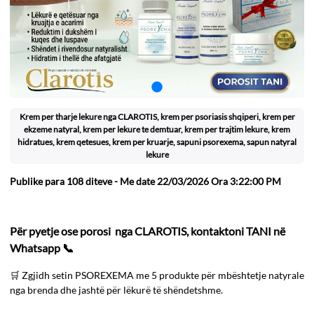
Krem per tharje lekure nga CLAROTIS, krem per psoriasis shqiperi, krem per
ekzeme natyral, krem per lekure te demtuar, krem per trajtim lekure, krem
hidratues, krem qetesues, krem per kruarje, sapuni psorexema, sapun natyral
lekure
Publike para
108 diteve
- Me date 22/03/2026 Ora 3:22:00 PM
Për pyetje ose porosi nga CLAROTIS, kontaktoni TANI në
Whatsapp 📞
🛒 Zgjidh setin PSOREXEMA me 5 produkte për mbështetje natyrale
nga brenda dhe jashtë për lëkurë të shëndetshme.