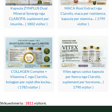
Kapsula ZYNPLUS Dual
MACA Root Extract nga
Mineral Synergy nga
Clarotis, maca per rezistence,
CLAROTIS, suplement per
kapsula per stamina...
( 1799
imunite...
( 1802 vizitor )
vizitor )
COLLAGEN Complex +
Vitex agnus castus kapsula
Vitamina C nga Clarotis,
per femra nga Clarotis,
kolagjen per nyjet dhe kocka...
suplement per hormone...
(
( 1783 vizitor )
1790 vizitor )
Shikueshmëria :
1811
vizitorë.