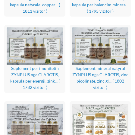
kapsula natyrale, copper...
(
kapsula per balancim minera...
1811 vizitor )
( 1795 vizitor )
Suplement per imunitetin
Suplement mineral natyral
ZYNPLUS nga CLAROTIS,
ZYNPLUS nga CLAROTIS, zinc
kapsula per energji, zink...
(
picolinate, zinc gl...
( 1802
1782 vizitor )
vizitor )