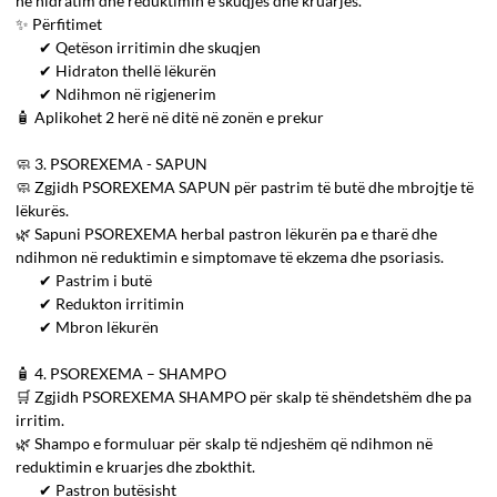
në hidratim dhe reduktimin e skuqjes dhe kruarjes.
✨ Përfitimet
✔ Qetëson irritimin dhe skuqjen
✔ Hidraton thellë lëkurën
✔ Ndihmon në rigjenerim
🧴 Aplikohet 2 herë në ditë në zonën e prekur
🧼 3. PSOREXEMA - SAPUN
🧼 Zgjidh PSOREXEMA SAPUN për pastrim të butë dhe mbrojtje të
lëkurës.
🌿 Sapuni PSOREXEMA herbal pastron lëkurën pa e tharë dhe
ndihmon në reduktimin e simptomave të ekzema dhe psoriasis.
✔ Pastrim i butë
✔ Redukton irritimin
✔ Mbron lëkurën
🧴 4. PSOREXEMA – SHAMPO
🛒 Zgjidh PSOREXEMA SHAMPO për skalp të shëndetshëm dhe pa
irritim.
🌿 Shampo e formuluar për skalp të ndjeshëm që ndihmon në
reduktimin e kruarjes dhe zbokthit.
✔ Pastron butësisht