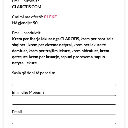
Emri i biznesit :
CLAROTIS.COM
Cmimi me ofertë:
0 LEKE
Në gjendje:
90
Emri i produktit:
Krem per tharje lekure nga CLAROTIS, krem per psoriasis
shqiperi, krem per ekzeme natyral, krem per lekure te
demtuar, krem per trajtim lekure, krem hidratues, krem
qetesues, krem per kruarje, sapuni psorexema, sapun
natyral lekure
Sasia që doni të porosisni
Emri dhe Mbiemri
Email