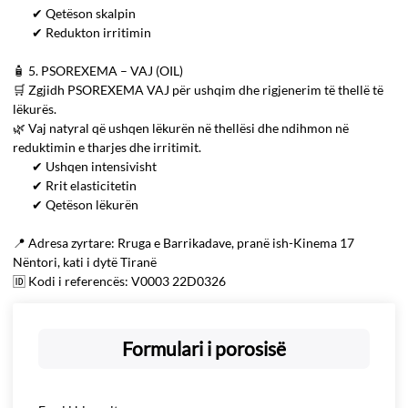
✔ Qetëson skalpin
✔ Redukton irritimin
🧴 5. PSOREXEMA – VAJ (OIL)
🛒 Zgjidh PSOREXEMA VAJ për ushqim dhe rigjenerim të thellë të
lëkurës.
🌿 Vaj natyral që ushqen lëkurën në thellësi dhe ndihmon në
reduktimin e tharjes dhe irritimit.
✔ Ushqen intensivisht
✔ Rrit elasticitetin
✔ Qetëson lëkurën
📍 Adresa zyrtare: Rruga e Barrikadave, pranë ish-Kinema 17
Nëntori, kati i dytë Tiranë
🆔 Kodi i referencës: V0003 22D0326
Formulari i porosisë