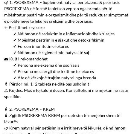
🌿 1. PSOREXEMA – Suplement natyral për ekzema & psoriasis
PSOREXEMA në formë tabletash vepron nga brenda për të
mbështetur pastrimin e organizmit dhe për të reduktuar simptomat
e problemeve të lëkurës si ekzema dhe psoriasis.
✨ Përfitimet kryesore
✔ Ndihmon në reduktimin e inflamacionit dhe kruarjes
✔ Mbështet pastrimin e gjakut dhe detoksifikimin
✔ Forcon imunitetin e lëkurës
✔ Ndihmon në rigjenerimin natyral të saj
👥 Kujt i rekomandohet
✔ Persona me ekzema dhe psoriasis
✔ Persona me alergji dhe irritime të lëkurës
✔ Ata që kërkojnë trajtim natyral nga brenda
💊 Përdorimi, 1–2 tableta në ditë pas ushqimit
⚠️ Kujdes: Mos e tejkaloni dozën. Konsultohuni me mjekun në raste
specifike.
🧴 2. PSOREXEMA – KREM
🧴 Zgjidh PSOREXEMA KREM për qetësim të menjëhershëm të
lëkurës.
🌿 Krem natyral për qetësimin e irritimeve të lëkurës, që ndihmon