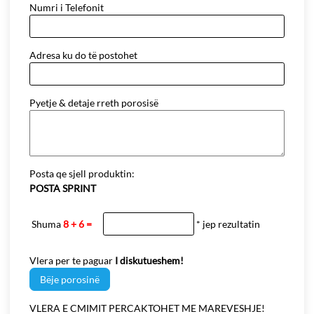
Numri i Telefonit
Adresa ku do të postohet
Pyetje & detaje rreth porosisë
Posta qe sjell produktin:
POSTA SPRINT
Shuma
8 + 6 =
* jep rezultatin
Vlera per te paguar
I diskutueshem!
Bëje porosinë
VLERA E CMIMIT PERCAKTOHET ME MAREVESHJE!