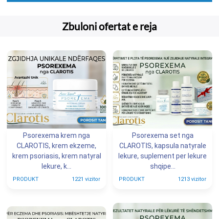
Zbuloni ofertat e reja
Psorexema krem nga
Psorexema set nga
CLAROTIS, krem ekzeme,
CLAROTIS, kapsula natyrale
krem psoriasis, krem natyral
lekure, suplement per lekure
lekure, k...
shqipe...
PRODUKT
1221 vizitor
PRODUKT
1213 vizitor