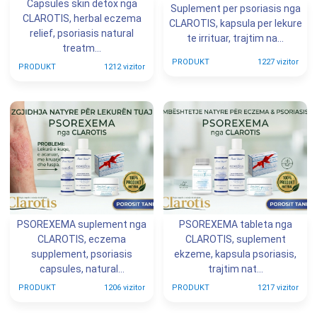
Capsules skin detox nga
Suplement per psoriasis nga
CLAROTIS, herbal eczema
CLAROTIS, kapsula per lekure
relief, psoriasis natural
te irrituar, trajtim na...
treatm...
PRODUKT
1227 vizitor
PRODUKT
1212 vizitor
PSOREXEMA suplement nga
PSOREXEMA tableta nga
CLAROTIS, eczema
CLAROTIS, suplement
supplement, psoriasis
ekzeme, kapsula psoriasis,
capsules, natural...
trajtim nat...
PRODUKT
1206 vizitor
PRODUKT
1217 vizitor