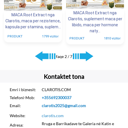
MACA Root Extract nga
MACA Root Extract nga
Clarotis, suplement maca per
Clarotis, maca per rezistence,
libido, maca per hormone
kapsula per stamina, suplem...
naty...
PRODUKT
1799 vizitor
PRODUKT
1810 vizitor
faqe 2 / 7
Kontaktet tona
Emri i biznesit:
CLAROTIS.COM
Telefoni-Mob:
+355692300037
Email:
clarotis2025@gmail.com
Website:
clarotis.com
Rruga e Barrikadave te Galeria në Katin e
Adresa: