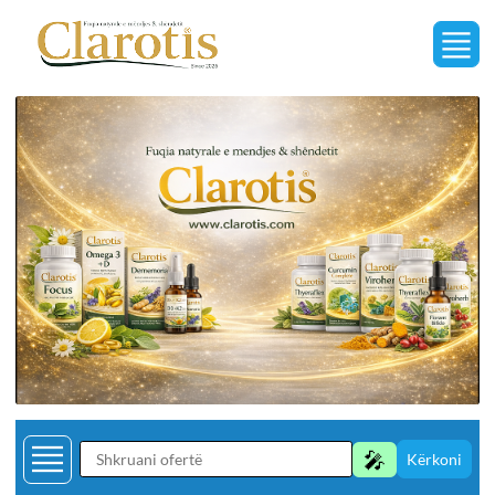
🎤
Kërkoni